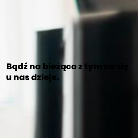
Bądź na bieżąco z tym co się
u nas dzieje.