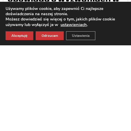
projekcie opartym na
Używamy plików cookie, aby zapewnić Ci najlepsze
doświadczenia na naszej stronie.
architekturze
Możesz dowiedzieć się więcej o tym, jakich plików cookie
ustawieniach
.
używamy lub wyłączyć je w
mikroserwisowej.
Akceptuję
Odrzucam
Ustawienia
Dokładny opis naszego rozwiązania
opartego na bibliotece MassTransit, jak i
całego projektu znajdziecie
na naszym
blogu.
Praca project managera w
Fabrity
Wiktor mówi o swojej pracy